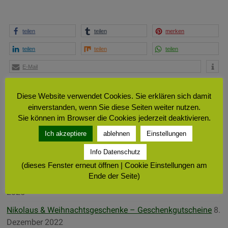
teilen
teilen
merken
teilen
teilen
teilen
E-Mail
Diese Website verwendet Cookies. Sie erklären sich damit
einverstanden, wenn Sie diese Seiten weiter nutzen.
Sie können im Browser die Cookies jederzeit deaktivieren.
Ich akzeptiere
ablehnen
Einstellungen
Info Datenschutz
Neueste Beiträge
(dieses Fenster erneut öffnen | Cookie Einstellungen am
Ende der Seite)
Aktuell – Schneeschuhverleih Schwäbische Alb
2. Januar
2025
Nikolaus & Weihnachtsgeschenke – Geschenkgutscheine
8.
Dezember 2022