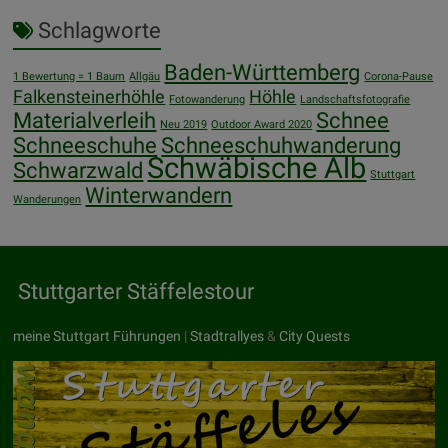
Schlagworte
Baden-Württemberg
1 Bewertung = 1 Baum
Allgäu
Corona-Pause
Falkensteinerhöhle
Höhle
Fotowanderung
Landschaftsfotografie
Materialverleih
Schnee
Neu 2019
Outdoor Award 2020
Schneeschuhe
Schneeschuhwanderung
Schwäbische Alb
Schwarzwald
Stuttgart
Winterwandern
Wanderungen
Stuttgarter Stäffelestour
meine Stuttgart Führungen
|
Stadtrallyes
&
City Quests