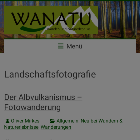
Wandern
&
Naturerlebnisse
Menü
–
WANATU
Landschaftsfotografie
Outdoor
Events
Der Albvulkanismus –
Fotowanderung
Oliver Mirkes
Allgemein
,
Neu bei Wandern &
Naturerlebnisse
,
Wanderungen