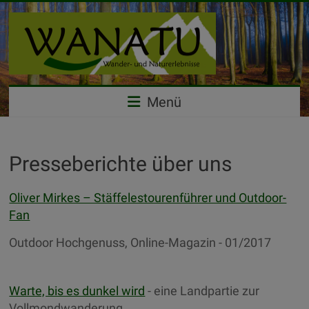
Wandern
&
Naturerlebnisse
Menü
–
WANATU
Presseberichte über uns
Outdoor
Events
Oliver Mirkes – Stäffelestourenführer und Outdoor-
Fan
Outdoor Hochgenuss, Online-Magazin - 01/2017
Warte, bis es dunkel wird
- eine Landpartie zur
Vollmondwanderung