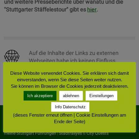
und weitere Presseberichte über wanatu und die
"Stuttgarter Stäffelestour" gibt es
hier
.
Auf die Inhalte der Links zu externen
Webseiten habe ich keinen Einfluss.
Hierfür ist stets der jeweilige Anbieter/
Diese Website verwendet Cookies. Sie erklären sich damit
Betreiber der Seiten verantwortlich.
einverstanden, wenn Sie diese Seiten weiter nutzen.
Sie können im Browser die Cookies jederzeit deaktivieren.
Ich akzeptiere
ablehnen
Einstellungen
Info Datenschutz
(dieses Fenster erneut öffnen | Cookie Einstellungen am
Stuttgarter Stäffelestour
Ende der Seite)
meine Stuttgart Führungen
|
Stadtrallyes
&
City Quests